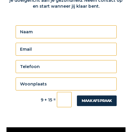
je doelgericht aan je gezondheid. Neem contact op
en start wanneer jij klaar bent.
=
9 + 15
MAAK AFSPRAAK