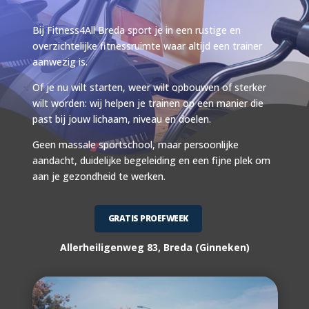
Bij Fitness4All Breda sport je in een rustige en
overzichtelijke fitnessruimte waar altijd een trainer
aanwezig is.
Of je nu wilt starten, weer wilt opbouwen of sterker
wilt worden: wij helpen je trainen op een manier die
past bij jouw lichaam, niveau en doelen.
Geen massale sportschool, maar persoonlijke
aandacht, duidelijke begeleiding en een fijne plek om
aan je gezondheid te werken.
GRATIS PROEFWEEK
Allerheiligenweg 83, Breda (Ginneken)