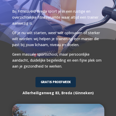
Bij Fitness4All Breda sport je in een rustige en
overzichtelijke fitnessruimte waar altijd een trainer
aanwezig is.
Of je nu wilt starten, weer wilt opbouwen of sterker
wilt worden: wij helpen je trainen op een manier die
past bij jouw lichaam, niveau en doelen.
Geen massale sportschool, maar persoonlijke
aandacht, duidelijke begeleiding en een fijne plek om
aan je gezondheid te werken.
GRATIS PROEFWEEK
Allerheiligenweg 83, Breda (Ginneken)