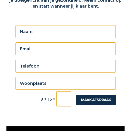
je doelgericht aan je gezondheid. Neem contact op
en start wanneer jij klaar bent.
=
9 + 15
MAAK AFSPRAAK