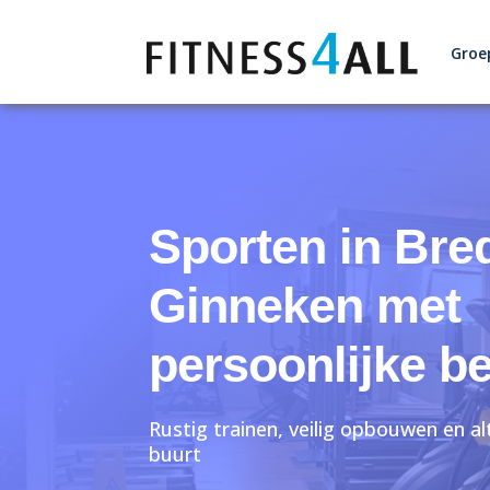
Groe
Sporten in Bre
Ginneken met
persoonlijke b
Rustig trainen, veilig opbouwen en alt
buurt