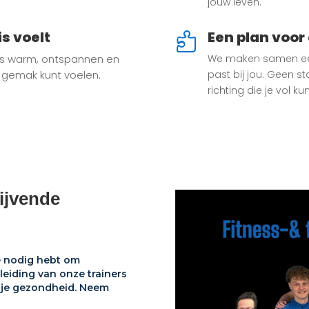
jouw leven.
is voelt
Een plan voor 

 is warm, ontspannen en
We maken samen een
e gemak kunt voelen.
past bij jou. Geen 
richting die je vol k
lijvende
e nodig hebt om
eiding van onze trainers
n je gezondheid. Neem