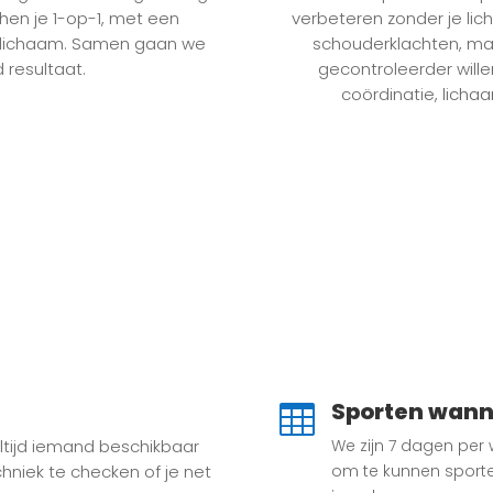
chen je 1-op-1, met een
verbeteren zonder je lich
en lichaam. Samen gaan we
schouderklachten, maa
 resultaat.
gecontroleerder willen
coördinatie, licha
Sporten wanne

 altijd iemand beschikbaar
We zijn 7 dagen per 
hniek te checken of je net
om te kunnen sporte