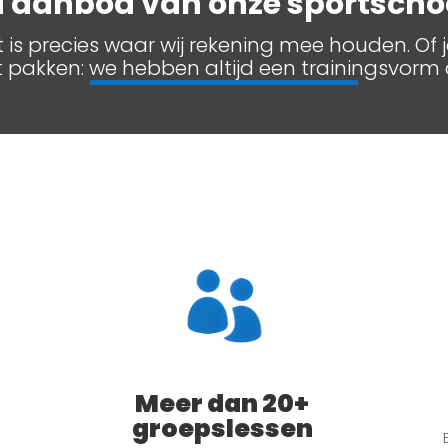
d aanbod van onze sportschoo
 is precies waar wij rekening mee houden. Of j
t pakken: we hebben altijd een trainingsvorm d
Meer dan 20+
groepslessen