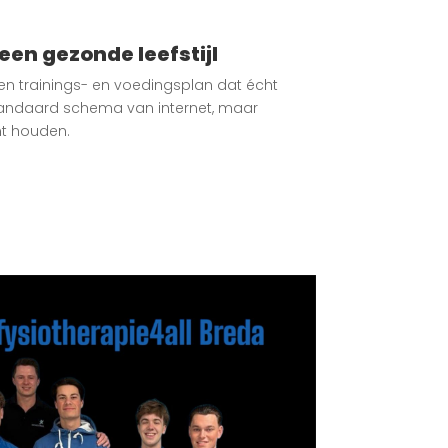
een gezonde leefstijl
 trainings- en voedingsplan dat écht
standaard schema van internet, maar
unt houden.