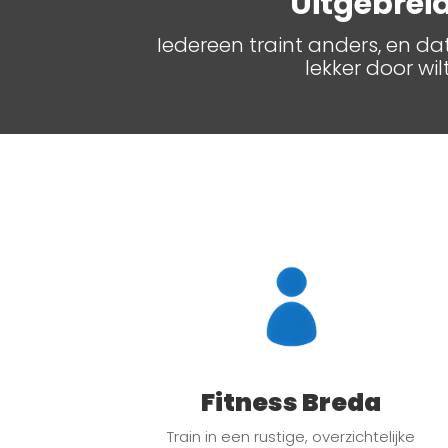
Uitgebrei
Iedereen traint anders, en dat
lekker door wil
Fitness Breda
Train in een rustige, overzichtelijke