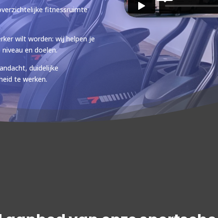
overzichtelijke fitnessruimte
rker wilt worden: wij helpen je
, niveau en doelen.
ndacht, duidelijke
heid te werken.