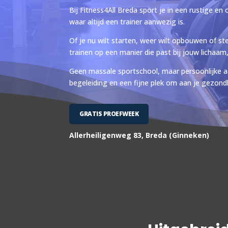
Bij Fitness4All Breda sport je in een rustige en 
waar altijd een trainer aanwezig is.
Of je nu wilt starten, weer wilt opbouwen of ste
trainen op een manier die past bij jouw lichaam
Geen massale sportschool, maar persoonlijke aa
begeleiding en een fijne plek om aan je gezond
GRATIS PROEFWEEK
Allerheiligenweg 83, Breda (Ginneken)