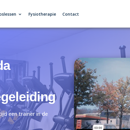
pslessen
Fysiotherapie
Contact
da
egeleiding
ijd een trainer in de